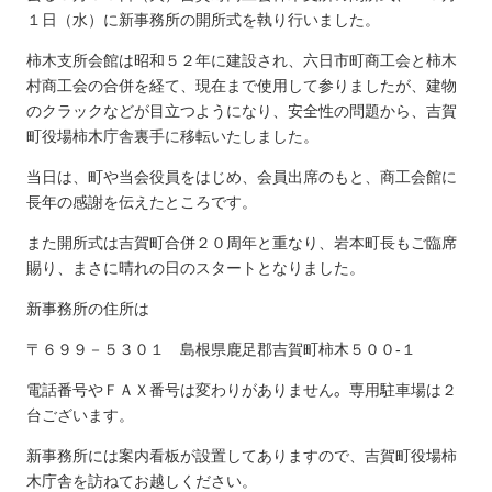
１日（水）に新事務所の開所式を執り行いました。
柿木支所会館は昭和５２年に建設され、六日市町商工会と柿木
村商工会の合併を経て、現在まで使用して参りましたが、建物
のクラックなどが目立つようになり、安全性の問題から、吉賀
町役場柿木庁舎裏手に移転いたしました。
当日は、町や当会役員をはじめ、会員出席のもと、商工会館に
長年の感謝を伝えたところです。
また開所式は吉賀町合併２０周年と重なり、岩本町長もご臨席
賜り、まさに晴れの日のスタートとなりました。
新事務所の住所は
〒６９９－５３０１ 島根県鹿足郡吉賀町柿木５００-１
。
電話番号やＦＡＸ番号は変わりがありません
専用駐車場は２
台ございます。
新事務所には案内看板が設置してありますので、吉賀町役場柿
木庁舎を訪ねてお越しください。